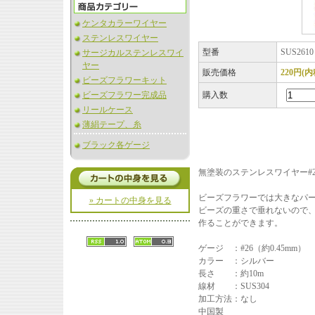
ケンタカラーワイヤー
ステンレスワイヤー
型番
SUS2610
サージカルステンレスワイ
ヤー
販売価格
220円(内
ビーズフラワーキット
ビーズフラワー完成品
購入数
リールケース
薄絹テープ、糸
ブラック各ゲージ
無塗装のステンレスワイヤー#2
ビーズフラワーでは大きなパ
» カートの中身を見る
ビーズの重さで垂れないので
作ることができます。
ゲージ ：#26（約0.45mm）
カラー ：シルバー
長さ ：約10m
線材 ：SUS304
加工方法：なし
中国製