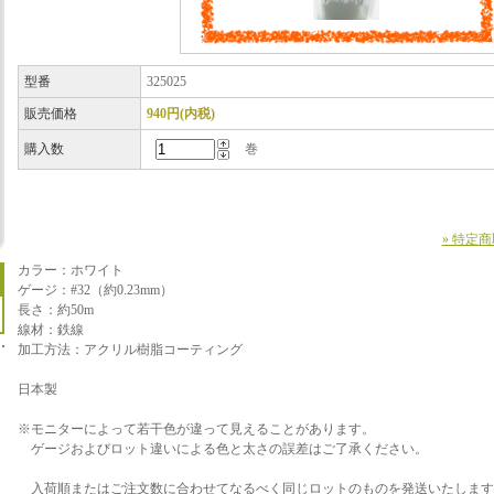
型番
325025
販売価格
940円(内税)
購入数
巻
» 特定
カラー：ホワイト
ゲージ：#32（約0.23mm）
長さ：約50m
線材：鉄線
加工方法：アクリル樹脂コーティング
日本製
※モニターによって若干色が違って見えることがあります。
ゲージおよびロット違いによる色と太さの誤差はご了承ください。
入荷順またはご注文数に合わせてなるべく同じロットのものを発送いたします