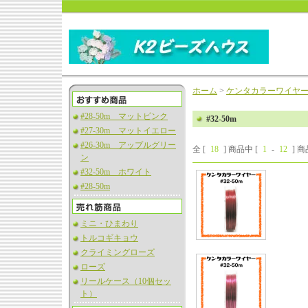
ホーム
>
ケンタカラーワイヤ
#28-50m マットピンク
#32-50m
#27-30m マットイエロー
#26-30m アップルグリー
全 [
18
] 商品中 [
1
-
12
] 
ン
#32-50m ホワイト
#28-50m
ミニ・ひまわり
トルコギキョウ
クライミングローズ
ローズ
リールケース（10個セッ
ト）